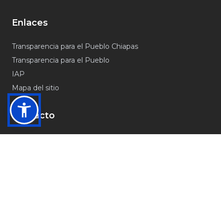
Enlaces
Transparencia para el Pueblo Chiapas
Transparencia para el Pueblo
IAP
Mapa del sitio
Contacto
Palacio Municipal S/N, Colonia Centro, CP 29550
Ostuacán, Chiapas
932–117–77-91
ostuacan_2021_2024@hotmail.com
Unidad de Transparencia